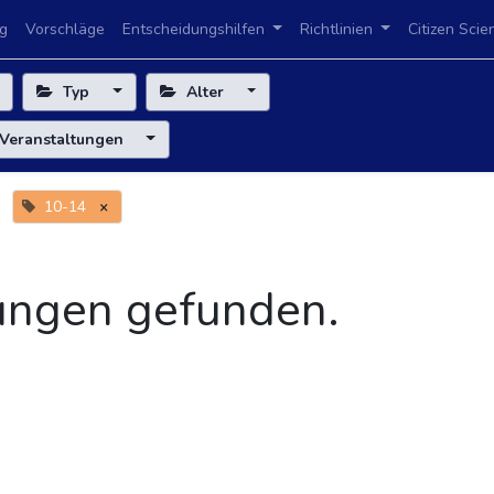
g
Vorschläge
Entscheidungshilfen
Richtlinien
Citizen Scie
Typ
Alter
Veranstaltungen
10-14
×
ungen gefunden.