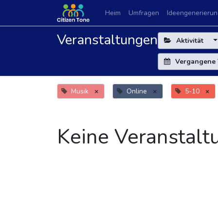
Heim
Umfragen
Ideengenerierun
Veranstaltungen
Aktivität
Vergangene 
Musik
×
Online
×
5-10
×
Keine Veranstalt