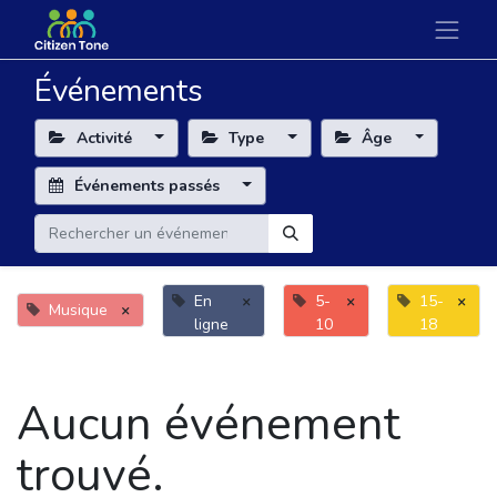
Événements
Activité
Type
Âge
Événements passés
En
×
5-
×
15-
×
Musique
×
ligne
10
18
Aucun événement
trouvé.