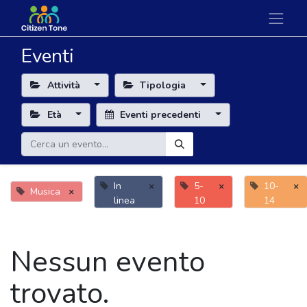
Eventi
Attività
Tipologia
Età
Eventi precedenti
In
×
5-
×
10-
×
Musica
×
linea
10
14
Nessun evento
trovato.