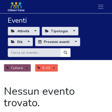
Eventi
Attività
Tipologia
Età
Prossimi eventi
Cultura
×
5-10
×
Nessun evento
trovato.