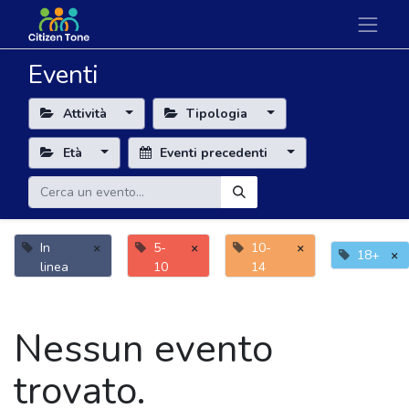
Eventi
Attività
Tipologia
Età
Eventi precedenti
In
×
5-
×
10-
×
18+
×
linea
10
14
Nessun evento
trovato.