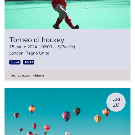
Torneo di hockey
15 aprile 2024
-
02:00
(
US/Pacific
)
London
,
Regno Unito
Sport
10-14
Registrazioni chiuse
LUG
20