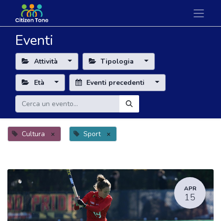
Eventi
Attività
Tipologia
Età
Eventi precedenti
Cultura
×
Sport
×
APR
15