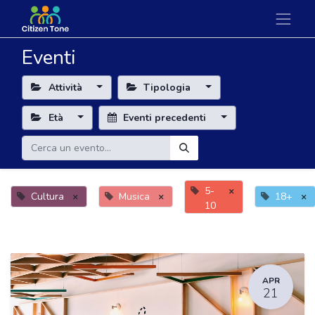
Eventi
Attività
Tipologia
Età
Eventi precedenti
5-
×
Cultura
×
Musica
×
18+
×
10
APR
21