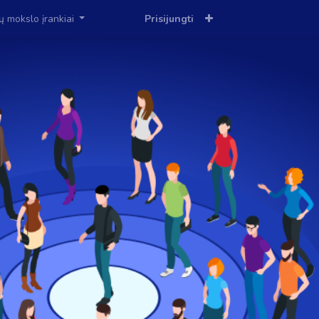
ių mokslo įrankiai
Prisijungti