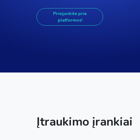
Prisijunkite prie
platformos!
Įtraukimo įrankiai