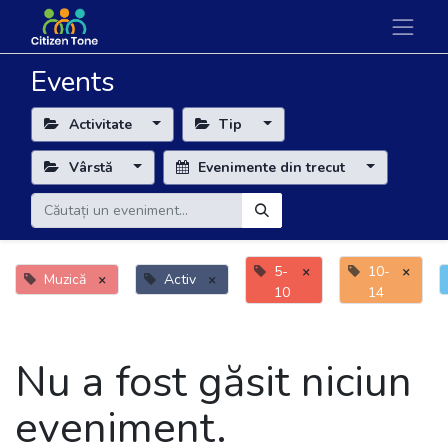
Events
Activitate
Tip
Vârstă
Evenimente din trecut
5-
×
10-
×
Muzică
×
Activ
×
10
14
Nu a fost găsit niciun
eveniment.