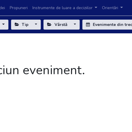
dei
Propuneri
Instrumente de luare a deciziilor
Orientări
Tip
Vârstă
Evenimente din tre
iciun eveniment.