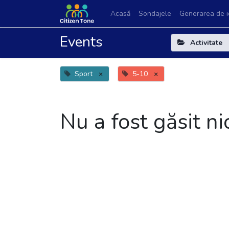
Acasă
Sondajele
Generarea de i
Events
Activitate
Sport
×
5-10
×
Nu a fost găsit n