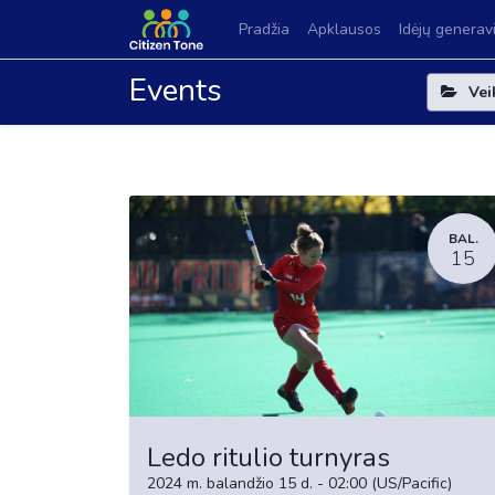
Pradžia
Apklausos
Idėjų generav
Events
Vei
BAL.
15
Ledo ritulio turnyras
2024 m. balandžio 15 d.
-
02:00
(
US/Pacific
)