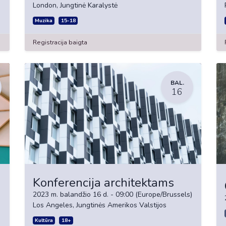
London
,
Jungtinė Karalystė
Muzika
15-18
Registracija baigta
BAL.
16
Konferencija architektams
2023 m. balandžio 16 d.
-
09:00
(
Europe/Brussels
)
Los Angeles
,
Jungtinės Amerikos Valstijos
Kultūra
18+