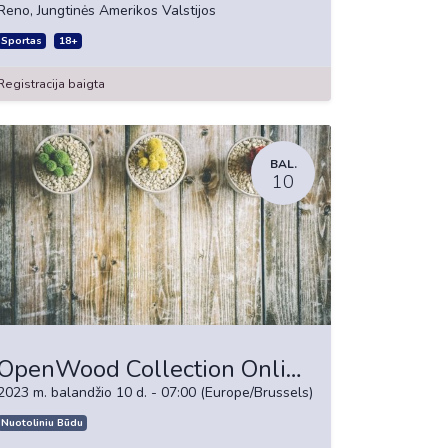
Reno
,
Jungtinės Amerikos Valstijos
Sportas
18+
Registracija baigta
BAL.
10
OpenWood Collection Online Reveal
2023 m. balandžio 10 d.
-
07:00
(
Europe/Brussels
)
Nuotoliniu Būdu