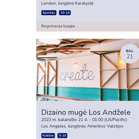
London
,
Jungtinė Karalystė
Sportas
10-14
Registracija baigta
BAL.
21
Dizaino mugė Los Andžele
2023 m. balandžio 21 d.
-
01:00
(
US/Pacific
)
Los Angeles
,
Jungtinės Amerikos Valstijos
Kultūra
5-10