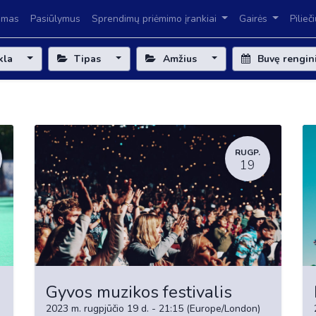
imas
Pasiūlymus
Sprendimų priėmimo įrankiai
Gairės
Pilieč
kla
Tipas
Amžius
Buvę rengin
RUGP.
19
Gyvos muzikos festivalis
2023 m. rugpjūčio 19 d.
-
21:15
(
Europe/London
)