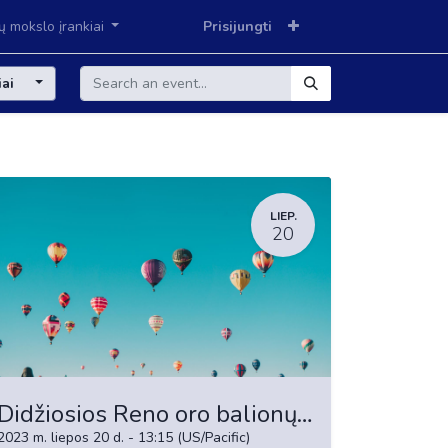
ių mokslo įrankiai
Prisijungti
iai
LIEP.
20
Didžiosios Reno oro balionų lenktynės
2023 m. liepos 20 d.
-
13:15
(
US/Pacific
)