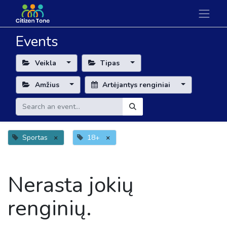
Events
Veikla
Tipas
Amžius
Artėjantys renginiai
Sportas
×
18+
×
Nerasta jokių
renginių.