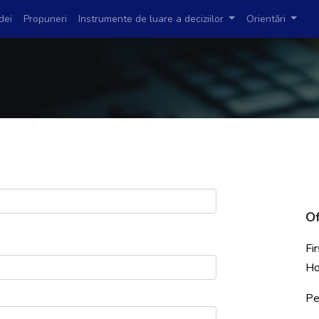
dei
Propuneri
Instrumente de luare a deciziilor
Orientări
Of
Fi
Ho
Pe