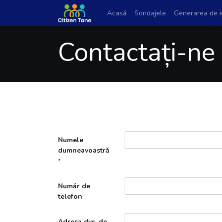
Acasă
Sondajele
Generarea de i
Contactați-ne
Numele
dumneavoastră
*
Număr de
telefon
Adresa dvs. de