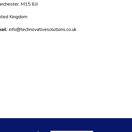
nchester, M15 6JJ
ited Kingdom
ail
: info@technovativesolutions.co.uk