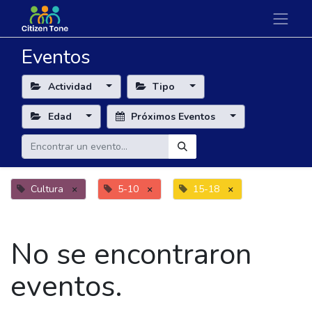
Eventos
Actividad
Tipo
Edad
Próximos Eventos
Cultura
×
5-10
×
15-18
×
No se encontraron
eventos.