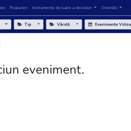
dei
Propuneri
Instrumente de luare a deciziilor
Orientări
e
Tip
Vârstă
Evenimente Viito
iciun eveniment.